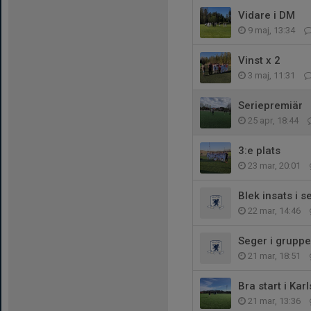
Vidare i DM
9 maj, 13:34
Vinst x 2
3 maj, 11:31
Seriepremiär
25 apr, 18:44
3:e plats
23 mar, 20:01
Blek insats i s
22 mar, 14:46
Seger i grupp
21 mar, 18:51
Bra start i Ka
21 mar, 13:36