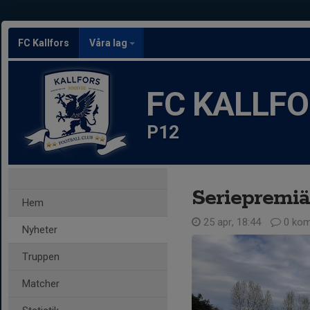
FC Kallfors
Våra lag
FC KALLF
P12
Seriepremiä
Hem
25 apr, 18:44
0 kom
Nyheter
Truppen
Matcher