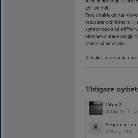
Även andra börjar vi bra 
gör två mål.
Tredje halvleken tar vi öv
reducerar och kvitterar. 
symtomatiskt så träffar vi
Matchen slutade oavgjort,
match på den nivån.
Vi tackar motståndarna, d
Tidigare nyhet
City x 2
3 jun, 18:48
Seger i serien
10 maj, 19:47