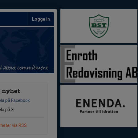
Logga in
 nyhet
la på Facebook
la på X
heter via RSS