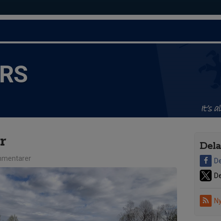
ORS
r
Dela
mentarer
De
De
Ny