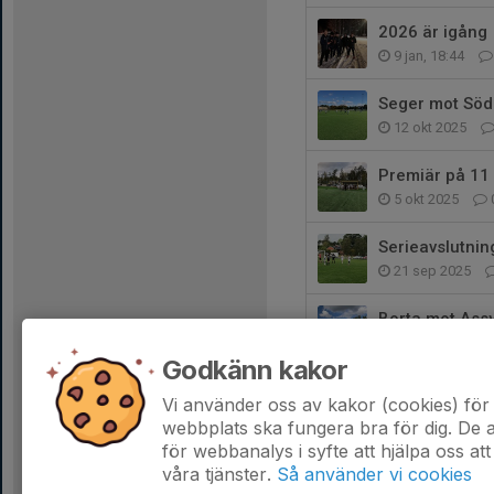
2026 är igång
9 jan, 18:44
Seger mot Söde
12 okt 2025
Premiär på 1
5 okt 2025
Serieavslutnin
21 sep 2025
Borta mot Assy
7 sep 2025
Godkänn kakor
P12 söker nya
Vi använder oss av kakor (cookies) för 
25 aug 2025
webbplats ska fungera bra för dig. De
för webbanalys i syfte att hjälpa oss att
våra tjänster.
Så använder vi cookies