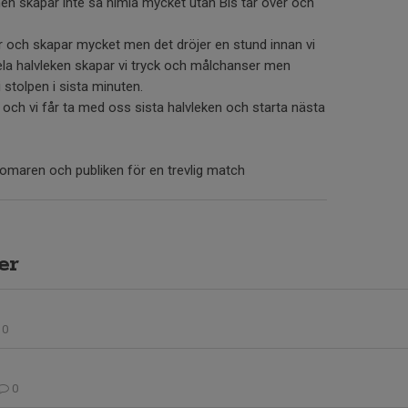
men skapar inte så himla mycket utan Bis tar över och
er och skapar mycket men det dröjer en stund innan vi
Hela halvleken skapar vi tryck och målchanser men
 stolpen i sista minuten.
 och vi får ta med oss sista halvleken och starta nästa
omaren och publiken för en trevlig match
er
0
0