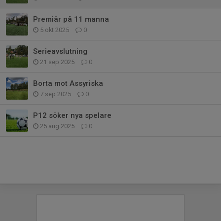
Premiär på 11 manna
5 okt 2025
0
Serieavslutning
21 sep 2025
0
Borta mot Assyriska
7 sep 2025
0
P12 söker nya spelare
25 aug 2025
0