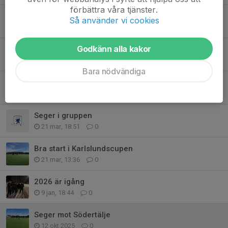
förbättra våra tjänster.
Seriepremiär
Så använder vi cookies
25 apr, 18:44
0
Godkänn alla kakor
3:e plats
23 mar, 20:01
0
Bara nödvändiga
Blek insats i semi
22 mar, 14:46
0
Seger i gruppen
21 mar, 18:51
0
Bra start i Karlslundscupen
21 mar, 13:36
0
2026 är igång
9 jan, 18:44
0
Seger mot Södertälje
12 okt 2025
0