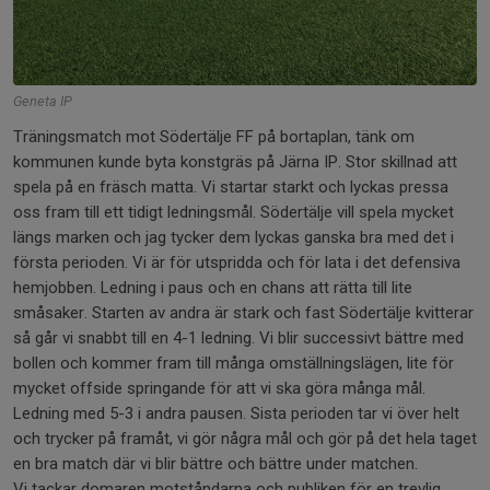
Geneta IP
Träningsmatch mot Södertälje FF på bortaplan, tänk om
kommunen kunde byta konstgräs på Järna IP. Stor skillnad att
spela på en fräsch matta. Vi startar starkt och lyckas pressa
oss fram till ett tidigt ledningsmål. Södertälje vill spela mycket
längs marken och jag tycker dem lyckas ganska bra med det i
första perioden. Vi är för utspridda och för lata i det defensiva
hemjobben. Ledning i paus och en chans att rätta till lite
småsaker. Starten av andra är stark och fast Södertälje kvitterar
så går vi snabbt till en 4-1 ledning. Vi blir successivt bättre med
bollen och kommer fram till många omställningslägen, lite för
mycket offside springande för att vi ska göra många mål.
Ledning med 5-3 i andra pausen. Sista perioden tar vi över helt
och trycker på framåt, vi gör några mål och gör på det hela taget
en bra match där vi blir bättre och bättre under matchen.
Vi tackar domaren motståndarna och publiken för en trevlig