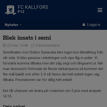
FC KALLFORS
P12
Logga in
Nyheter
Blek insats i semi
22 mar, 14:46
0 kommentarer
Semifinalen mot Örebro Syrianska blev ingen bra tillställning från
vår sida. Vi blev passiva i inledningen och vips låg vi under. Vi
försökte komma tillbaka men det såg segt och långsamt ut. När
man dessutom förlorade de flesta närkamperna så kommer det
fler mål bakåt och efter 2-0 så fanns det helt enkelt ingen väg
tillbaka. Prestationen var för dålig helt enkelt.
Det får chansen att ändra på i matchen om 3 pris med avspark
16:15.
Dela nyhet