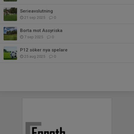
Serieavslutning
21 sep 2025
0
Borta mot Assyriska
7 sep 2025
0
P12 söker nya spelare
25 aug 2025
0