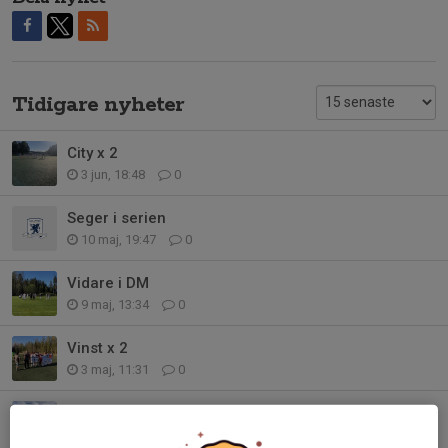
Tidigare nyheter
City x 2
3 jun, 18:48
0
Seger i serien
10 maj, 19:47
0
Vidare i DM
9 maj, 13:34
0
Vinst x 2
3 maj, 11:31
0
Seriepremiär
25 apr, 18:44
0