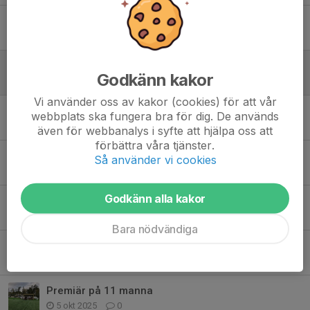
3:e plats
23 mar, 20:01
0
Blek insats i semi
Godkänn kakor
22 mar, 14:46
0
Vi använder oss av kakor (cookies) för att vår
Seger i gruppen
webbplats ska fungera bra för dig. De används
21 mar, 18:51
0
även för webbanalys i syfte att hjälpa oss att
förbättra våra tjänster.
Bra start i Karlslundscupen
Så använder vi cookies
21 mar, 13:36
0
Godkänn alla kakor
2026 är igång
9 jan, 18:44
0
Bara nödvändiga
Seger mot Södertälje
12 okt 2025
0
Premiär på 11 manna
5 okt 2025
0