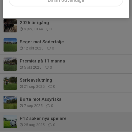
Bra start i Karlslundscupen
21 mar, 13:36
0
2026 är igång
9 jan, 18:44
0
Seger mot Södertälje
12 okt 2025
0
Premiär på 11 manna
5 okt 2025
0
Serieavslutning
21 sep 2025
0
Borta mot Assyriska
7 sep 2025
0
P12 söker nya spelare
25 aug 2025
0