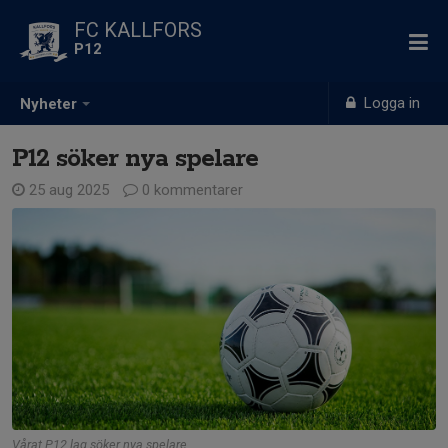
FC KALLFORS
P12
Logga in
Nyheter
P12 söker nya spelare
25 aug 2025
0 kommentarer
Vårat P12 lag söker nya spelare