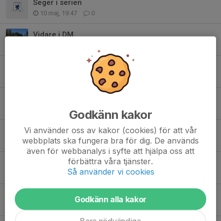
Seger i serien
10 maj, 19:47
0
Vidare i DM
9 maj, 13:34
0
Vinst x 2
3 maj, 11:31
0
Seriepremiär
25 apr, 18:44
0
Godkänn kakor
Vi använder oss av kakor (cookies) för att vår
3:e plats
webbplats ska fungera bra för dig. De används
23 mar, 20:01
0
även för webbanalys i syfte att hjälpa oss att
förbättra våra tjänster.
Blek insats i semi
Så använder vi cookies
22 mar, 14:46
0
Seger i gruppen
Godkänn alla kakor
21 mar, 18:51
0
Bara nödvändiga