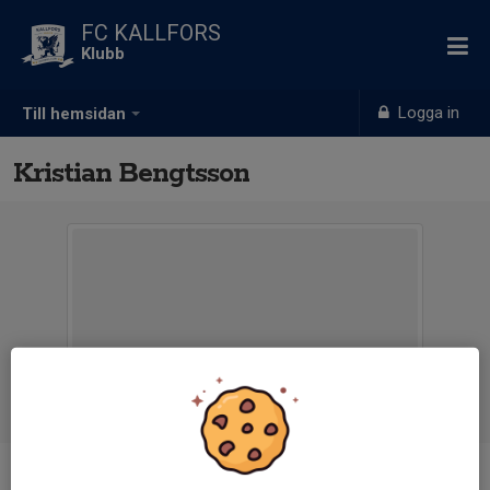
FC KALLFORS
Klubb
Logga in
Till hemsidan
Kristian Bengtsson
Titel
Supleant