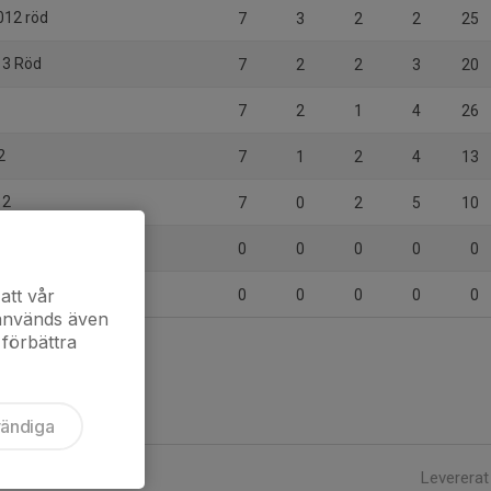
2012 röd
7
3
2
2
25
13 Röd
7
2
2
3
20
7
2
1
4
26
2
7
1
2
4
13
12
7
0
2
5
10
-2012*
0
0
0
0
0
14 A
att vår
0
0
0
0
0
 används även
 förbättra
vändiga
Levererat