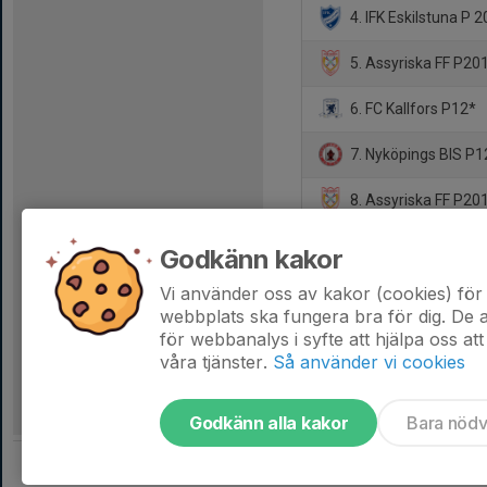
4. IFK Eskilstuna P 
5. Assyriska FF P20
6. FC Kallfors P12*
7. Nyköpings BIS P1
8. Assyriska FF P20
9. Gnesta FF P2011
Godkänn kakor
10. Södertälje FK U
Vi använder oss av kakor (cookies) för 
webbplats ska fungera bra för dig. De
för webbanalys i syfte att hjälpa oss att
våra tjänster.
Så använder vi cookies
Godkänn alla kakor
Bara nöd
Tjäna pengar till laget