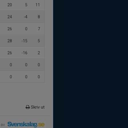
20
5
11
24
-4
8
26
0
7
28
-15
5
26
-16
2
0
0
0
0
0
0
Skriv ut
 av