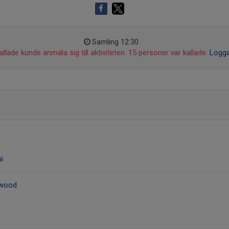
Samling 12:30
llade kunde anmäla sig till aktiviteten. 15 personer var kallade.
Logga
i
awood