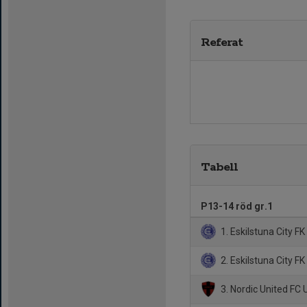
Referat
Tabell
P13-14 röd gr.1
1. Eskilstuna City F
2. Eskilstuna City F
3. Nordic United FC 