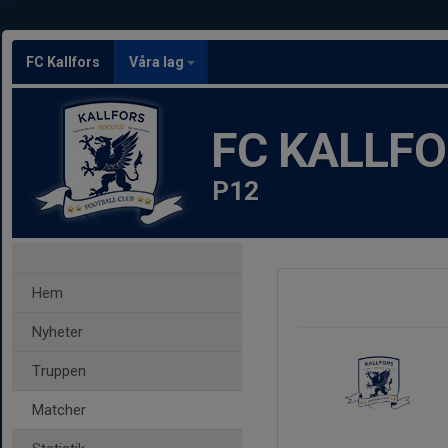
FC Kallfors
Våra lag
FC KALLF
P12
Hem
Nyheter
Truppen
Matcher