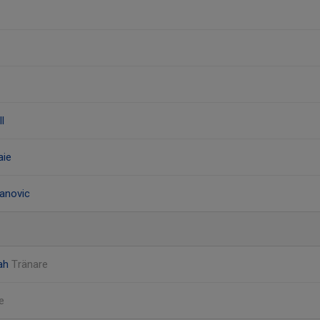
l
aie
anovic
lah
Tränare
e