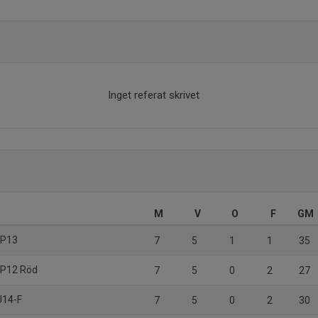
Inget referat skrivet
M
V
O
F
GM
K P13
7
5
1
1
35
K P12 Röd
7
5
0
2
27
U14-F
7
5
0
2
30