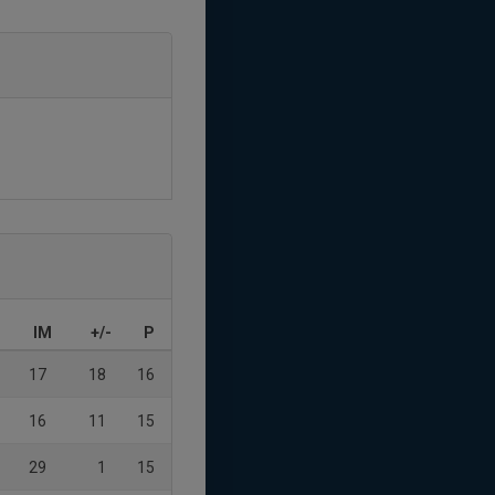
IM
+/-
P
17
18
16
16
11
15
29
1
15