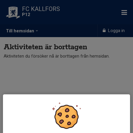
FC KALLFORS
P12
Logga in
Till hemsidan
Aktiviteten är borttagen
Aktiviteten du försöker nå är borttagen från hemsidan.