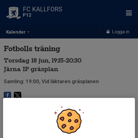
FC KALLFORS
P12
Logga in
Kalender
Fotbolls träning
Torsdag 18 jun, 19:15-20:30
Järna IP gräsplan
Samling: 19:00, Vid läktaren gräsplanen